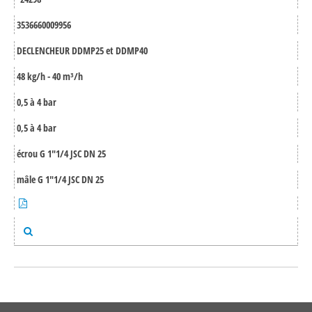
3536660009956
DECLENCHEUR DDMP25 et DDMP40
48 kg/h - 40 m³/h
0,5 à 4 bar
0,5 à 4 bar
écrou G 1"1/4 JSC DN 25
mâle G 1"1/4 JSC DN 25