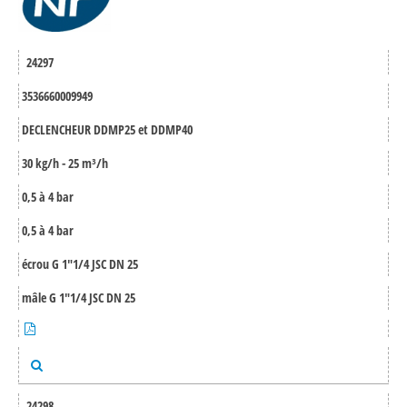
24297
3536660009949
DECLENCHEUR DDMP25 et DDMP40
30 kg/h - 25 m³/h
0,5 à 4 bar
0,5 à 4 bar
écrou G 1"1/4 JSC DN 25
mâle G 1"1/4 JSC DN 25
24298