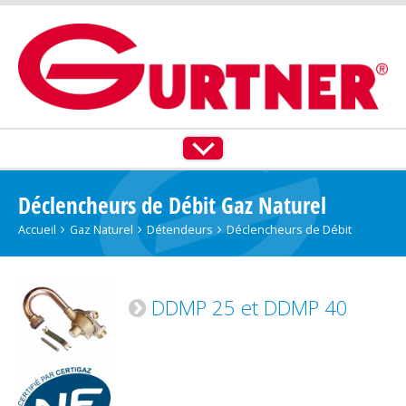
ACCUEIL
TOUS NOS PRODUITS
Déclencheurs de Débit Gaz Naturel
GAZ NATUREL
Accueil
Gaz Naturel
Détendeurs
Déclencheurs de Débit
PROPANE
DDMP 25 et DDMP 40
BUTANE
PLT IZINOX®
NOS SERVICES