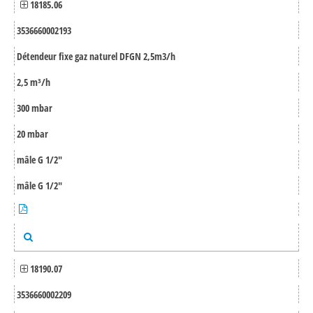
18185.06
3536660002193
Détendeur fixe gaz naturel DFGN 2,5m3/h
2,5 m³/h
300 mbar
20 mbar
mâle G 1/2"
mâle G 1/2"
18190.07
3536660002209