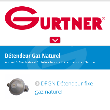
ACCUEIL
TOUS NOS PRODUITS
Détendeur Gaz Naturel
GAZ NATUREL
Accueil
Gaz Naturel
Détendeurs
Détendeur Gaz Naturel
PROPANE
DFGN Détendeur fixe
BUTANE
gaz naturel
PLT IZINOX®
NOS SERVICES