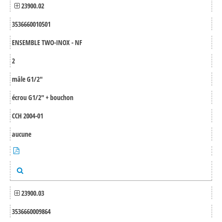
23900.02
3536660010501
ENSEMBLE TWO-INOX - NF
2
mâle G1/2"
écrou G1/2" + bouchon
CCH 2004-01
aucune
23900.03
3536660009864