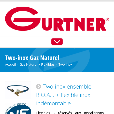
ACCUEIL
TOUS NOS PRODUITS
Two-inox Gaz Naturel
GAZ NATUREL
Accueil
Gaz Naturel
Flexibles
Two-inox
PROPANE
Two-inox ensemble
BUTANE
R.O.A.I. + flexible inox
PLT IZINOX®
indémontable
NOS SERVICES
Flexibles - réservés aux installations