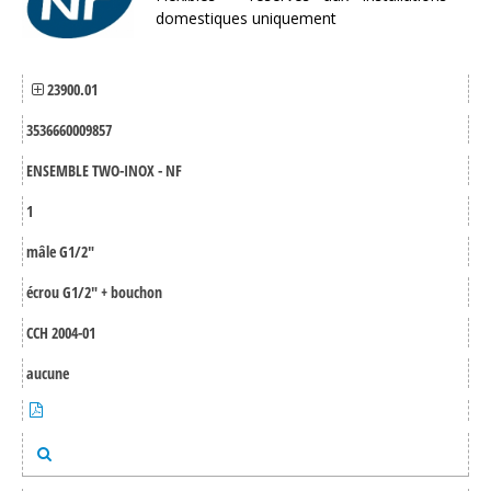
domestiques uniquement
23900.01
3536660009857
ENSEMBLE TWO-INOX - NF
1
mâle G1/2"
écrou G1/2" + bouchon
CCH 2004-01
aucune