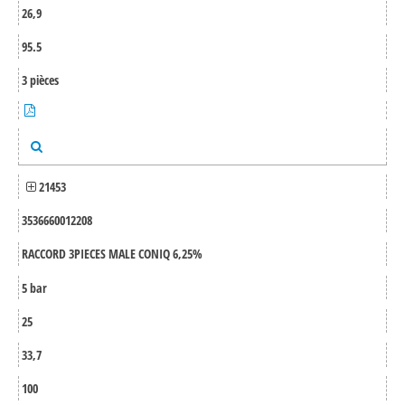
26,9
95.5
3 pièces
21453
3536660012208
RACCORD 3PIECES MALE CONIQ 6,25%
5 bar
25
33,7
100