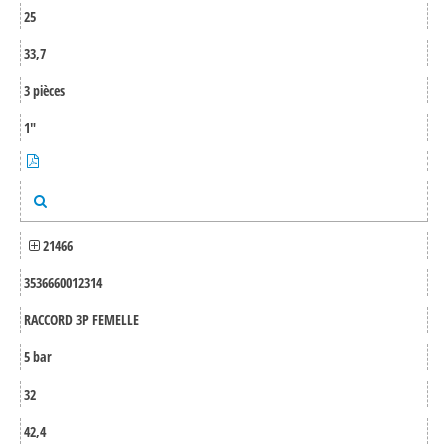
25
33,7
3 pièces
1"
21466
3536660012314
RACCORD 3P FEMELLE
5 bar
32
42,4