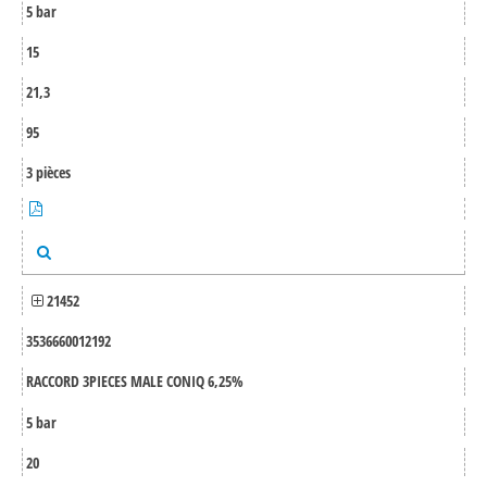
5 bar
15
21,3
95
3 pièces
21452
3536660012192
RACCORD 3PIECES MALE CONIQ 6,25%
5 bar
20