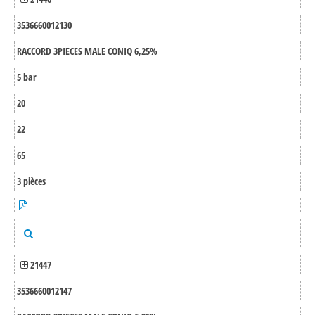
3536660012130
RACCORD 3PIECES MALE CONIQ 6,25%
5 bar
20
22
65
3 pièces
21447
3536660012147