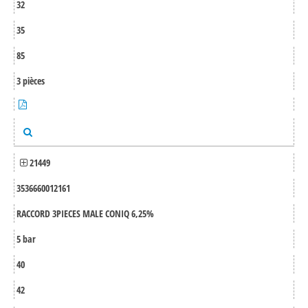
32
35
85
3 pièces
21449
3536660012161
RACCORD 3PIECES MALE CONIQ 6,25%
5 bar
40
42