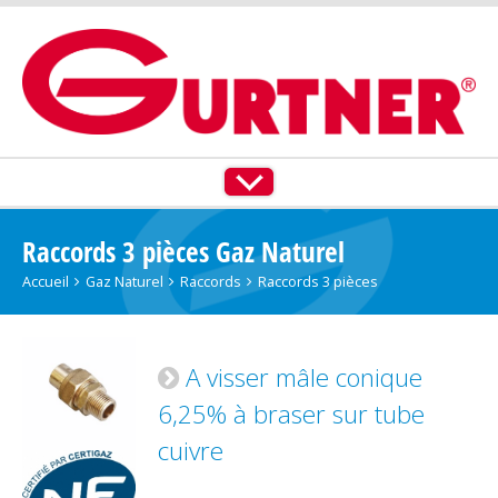
ACCUEIL
TOUS NOS PRODUITS
Raccords 3 pièces Gaz Naturel
GAZ NATUREL
Accueil
Gaz Naturel
Raccords
Raccords 3 pièces
PROPANE
A visser mâle conique
BUTANE
6,25% à braser sur tube
PLT IZINOX®
cuivre
NOS SERVICES