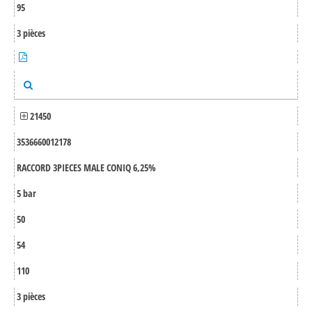
95
3 pièces
21450
3536660012178
RACCORD 3PIECES MALE CONIQ 6,25%
5 bar
50
54
110
3 pièces