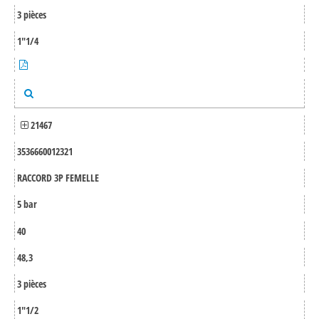
3 pièces
1"1/4
21467
3536660012321
RACCORD 3P FEMELLE
5 bar
40
48,3
3 pièces
1"1/2