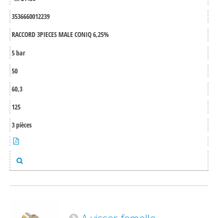
3536660012239
RACCORD 3PIECES MALE CONIQ 6,25%
5 bar
50
60,3
125
3 pièces