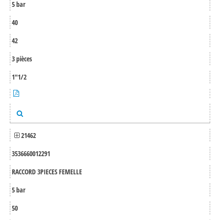
5 bar
40
42
3 pièces
1"1/2
21462
3536660012291
RACCORD 3PIECES FEMELLE
5 bar
50