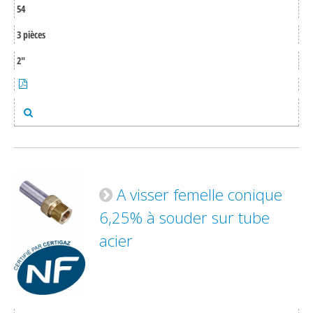
54
3 pièces
2"
A visser femelle conique
6,25% à souder sur tube
acier