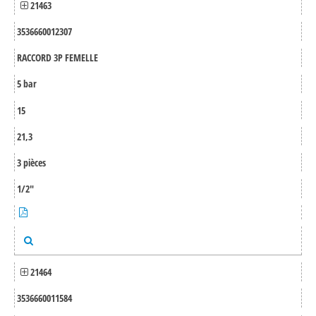
21463
3536660012307
RACCORD 3P FEMELLE
5 bar
15
21,3
3 pièces
1/2"
21464
3536660011584