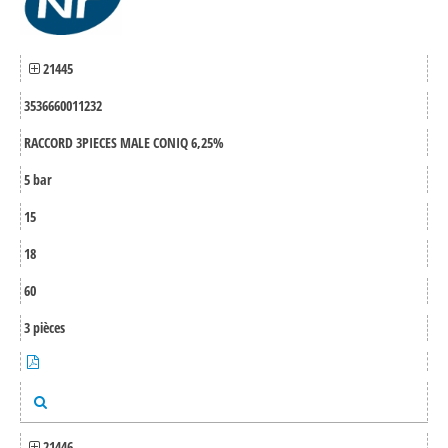
21445
3536660011232
RACCORD 3PIECES MALE CONIQ 6,25%
5 bar
15
18
60
3 pièces
21446