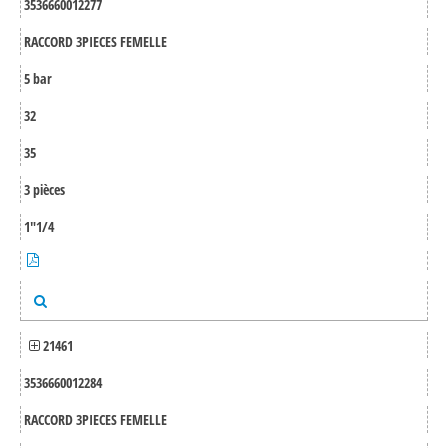
3536660012277
RACCORD 3PIECES FEMELLE
5 bar
32
35
3 pièces
1"1/4
21461
3536660012284
RACCORD 3PIECES FEMELLE