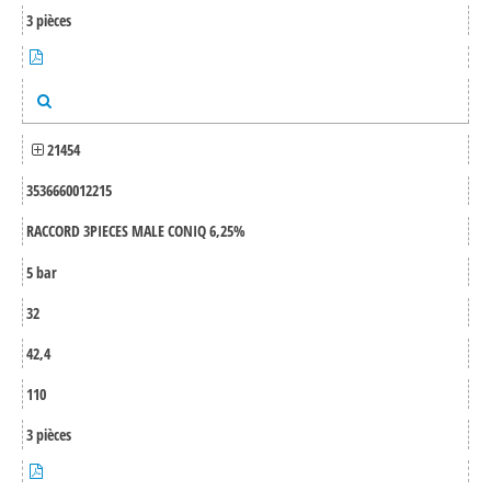
3 pièces
21454
3536660012215
RACCORD 3PIECES MALE CONIQ 6,25%
5 bar
32
42,4
110
3 pièces