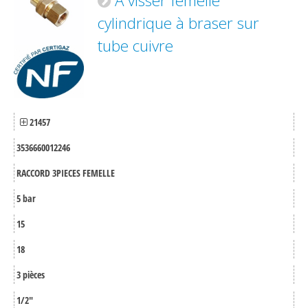
A visser femelle
cylindrique à braser sur
tube cuivre
21457
3536660012246
RACCORD 3PIECES FEMELLE
5 bar
15
18
3 pièces
1/2"