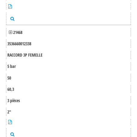
21468
3536660012338
RACCORD 3P FEMELLE
5 bar
50
60,3
3 pièces
2"