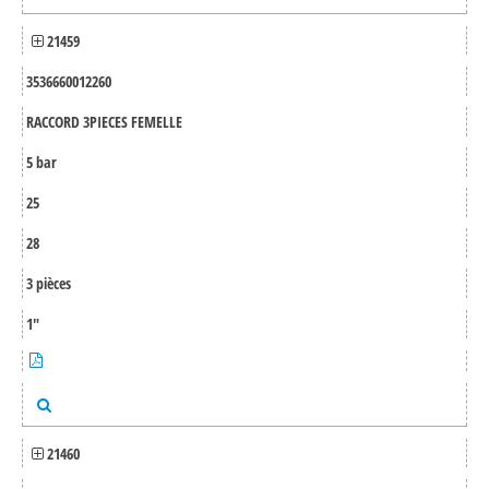
21459
3536660012260
RACCORD 3PIECES FEMELLE
5 bar
25
28
3 pièces
1"
21460