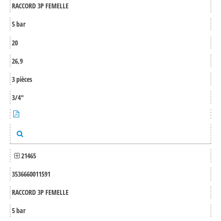
RACCORD 3P FEMELLE
5 bar
20
26,9
3 pièces
3/4"
21465
3536660011591
RACCORD 3P FEMELLE
5 bar