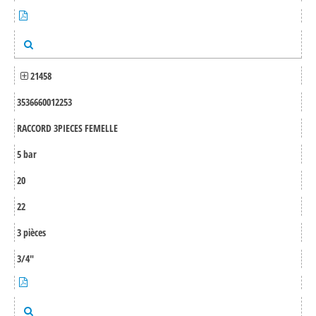
21458
3536660012253
RACCORD 3PIECES FEMELLE
5 bar
20
22
3 pièces
3/4"