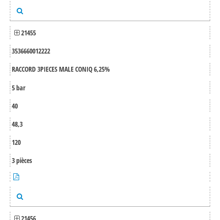
21455
3536660012222
RACCORD 3PIECES MALE CONIQ 6,25%
5 bar
40
48,3
120
3 pièces
21456